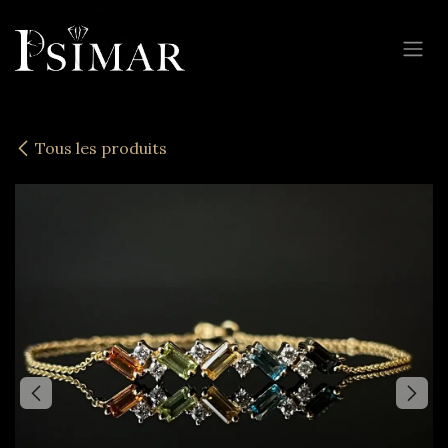
Se rendre au contenu
Tous les produits