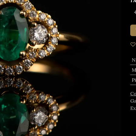
T
N
M
P
Co
Ga
Ex