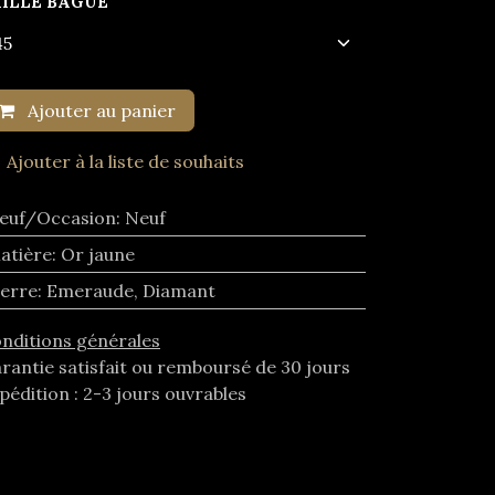
AILLE BAGUE
Ajouter au panier
Ajouter à la liste de souhaits
euf/Occasion
:
Neuf
atière
:
Or jaune
ierre
:
Emeraude
,
Diamant
nditions générales
rantie satisfait ou remboursé de 30 jours
pédition : 2-3 jours ouvrables