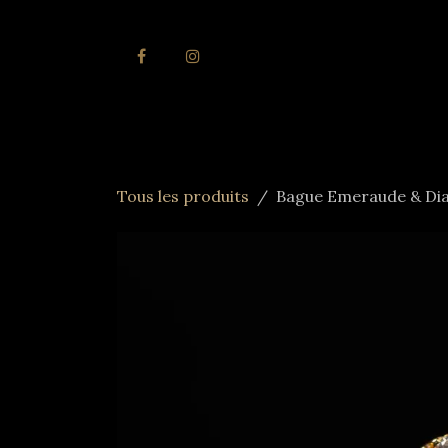
Se rendre au contenu
Accueil
Joai
Tous les produits
Bague Emeraude & Di