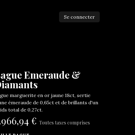
Se connecter
ntactez-nous
ague Emeraude &
iamants
gue marguerite en or jaune 18ct, sertie
une émeraude de 0,65ct et de brillants d'un
ids total de 0,27ct.
.966,94
€
Toutes taxes comprises