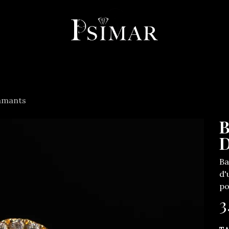
llerie
Horlogerie
Objets
Services
À propos
Co
amants
B
D
Ba
d'
po
3