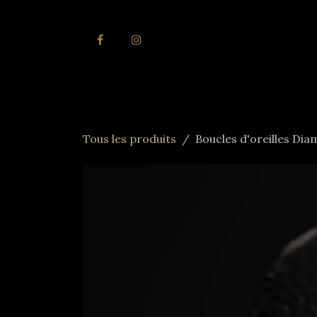
Se rendre au contenu
Accueil
Joai
Tous les produits
Boucles d'oreilles Dia