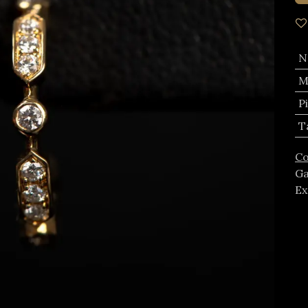
N
M
P
T
Co
Ga
Ex