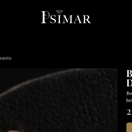
llerie
Horlogerie
Objets
Services
À propos
Co
mants
B
D
Bo
br
2