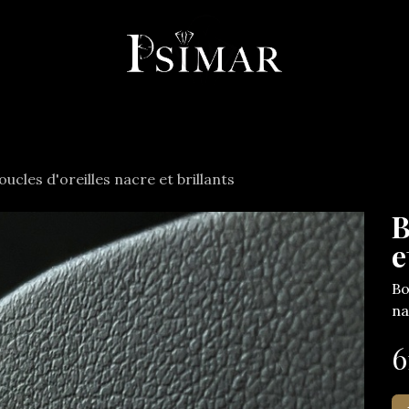
llerie
Horlogerie
Objets
Services
À propos
Co
oucles d'oreilles nacre et brillants
B
e
Bo
na
6