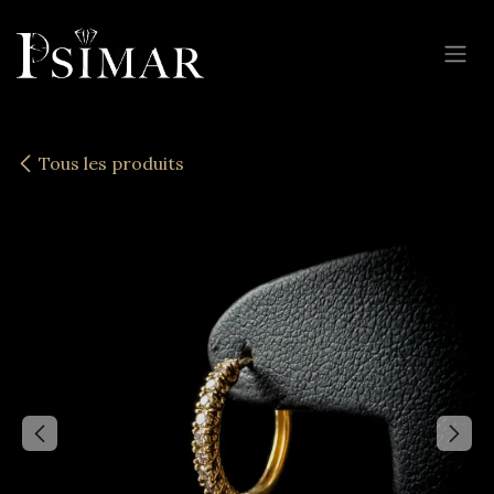
Se rendre au contenu
Tous les produits