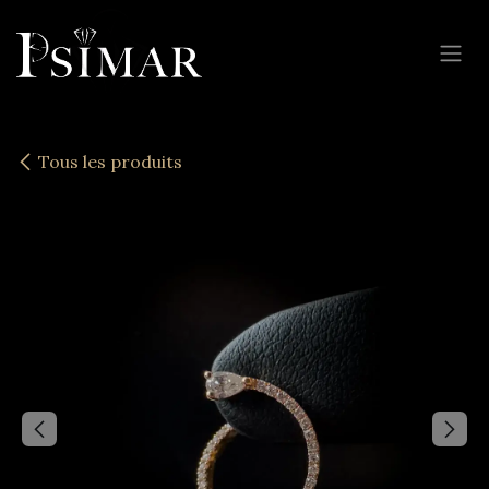
Se rendre au contenu
Tous les produits