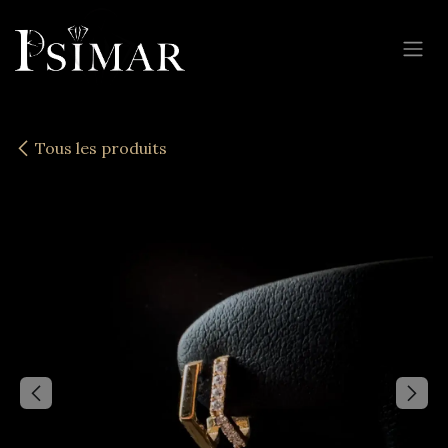
Se rendre au contenu
Tous les produits