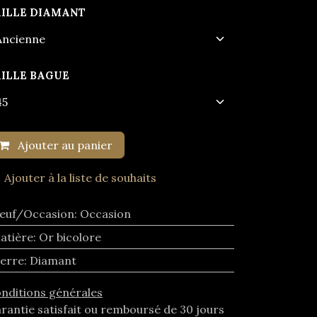
AILLE DIAMANT
AILLE BAGUE
Ajouter au panier
Ajouter à la liste de souhaits
euf/Occasion
:
Occasion
atière
:
Or bicolore
ierre
:
Diamant
nditions générales
rantie satisfait ou remboursé de 30 jours