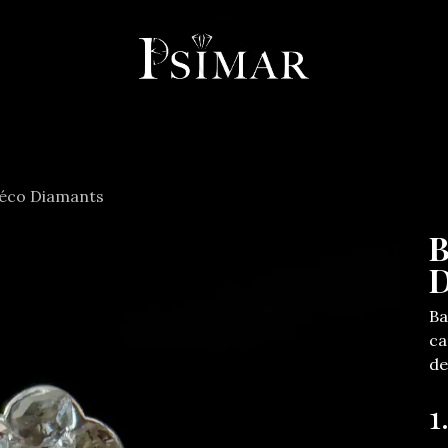
llerie
Horlogerie
Objets
Services
À propos
Co
éco Diamants
B
D
Ba
ca
de
1