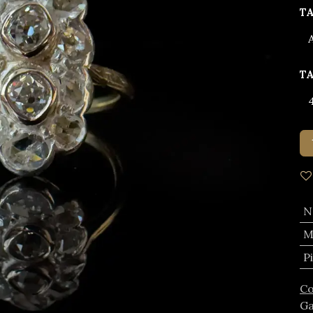
T
T
N
M
P
Co
Ga