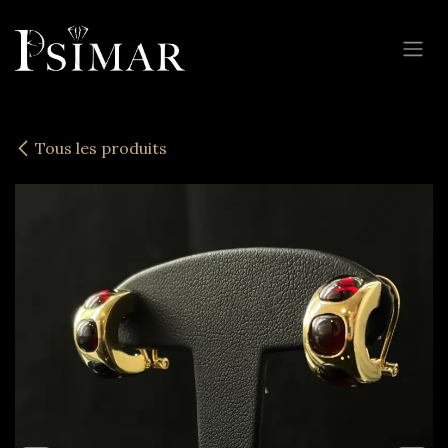
Se rendre au contenu
Tous les produits