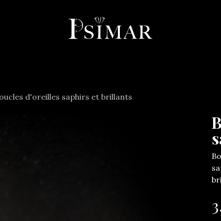
llerie
Horlogerie
Objets
Services
À propos
Co
oucles d'oreilles saphirs et brillants
B
s
Bo
sa
br
3