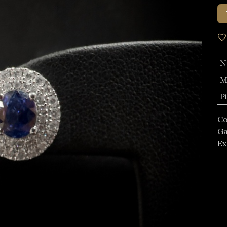
N
M
P
Co
Ga
Ex