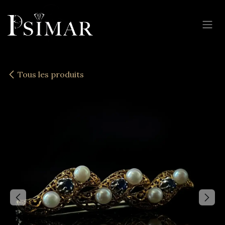
Se rendre au contenu
Tous les produits