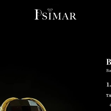
llerie
Horlogerie
Objets
Services
À propos
Co
B
Ba
1
T