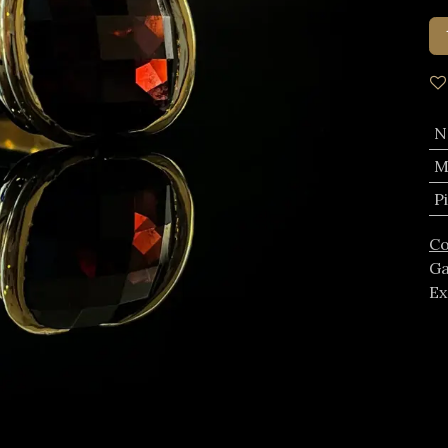
N
M
P
Co
Ga
Ex