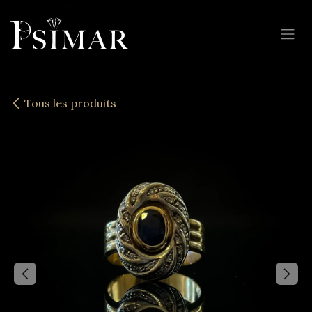
Se rendre au contenu
Tous les produits