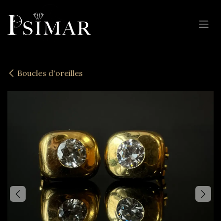
Se rendre au contenu
Boucles d'oreilles