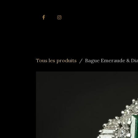
Se rendre au contenu
Accueil
Joai
Tous les produits
Bague Emeraude & Di