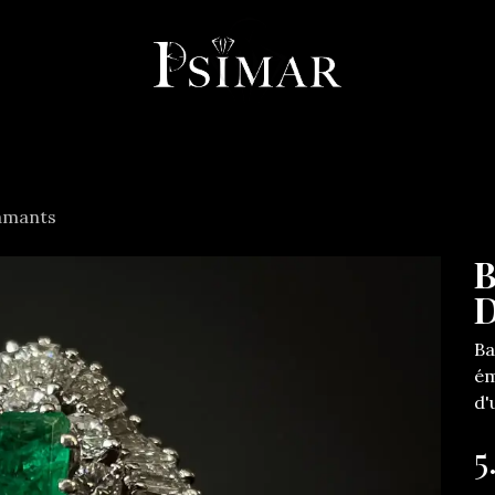
llerie
Horlogerie
Objets
Services
À propos
Co
amants
B
D
Ba
ém
d'
5