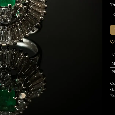
T
N
M
P
Co
Ga
Ex