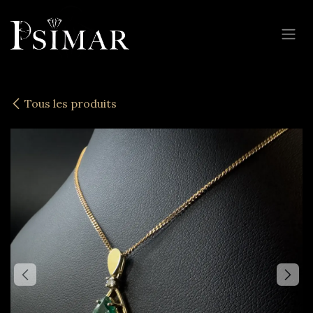
Se rendre au contenu
Tous les produits