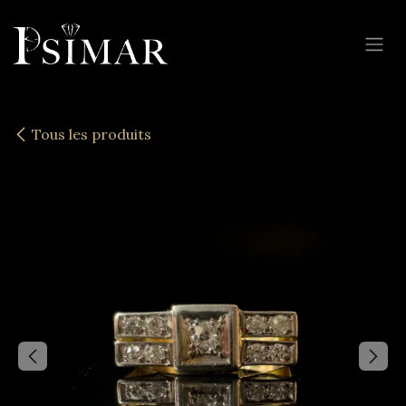
Se rendre au contenu
Tous les produits