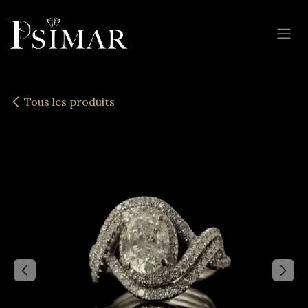
Se rendre au contenu
Tous les produits