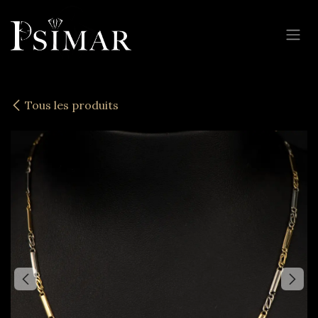
Se rendre au contenu
Tous les produits