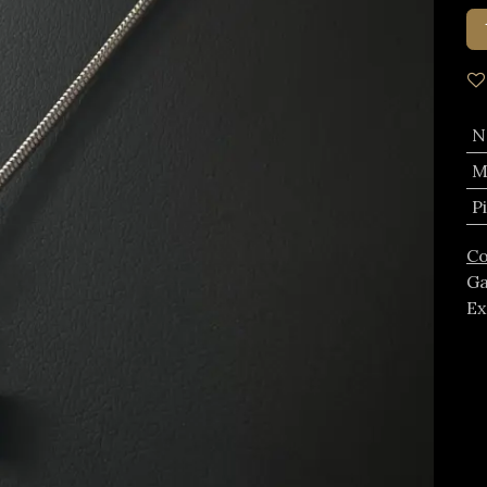
N
M
P
Co
Ga
Ex