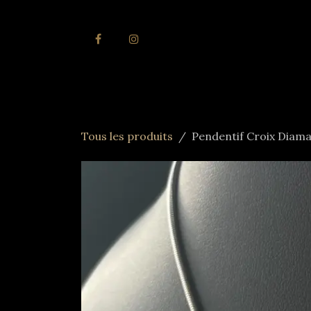
Se rendre au contenu
Accueil
Joai
Tous les produits
Pendentif Croix Diam