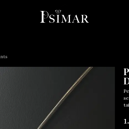
llerie
Horlogerie
Objets
Services
À propos
Co
ants
P
D
Pe
se
ta
1