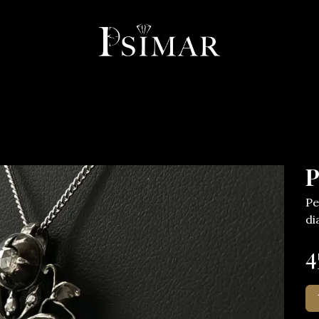
llerie
Horlogerie
Objets
Services
À propos
Co
P
Pe
di
4