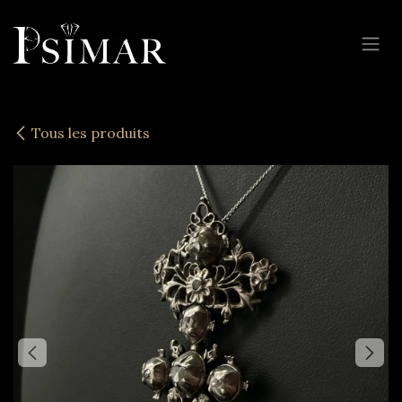
Se rendre au contenu
Tous les produits