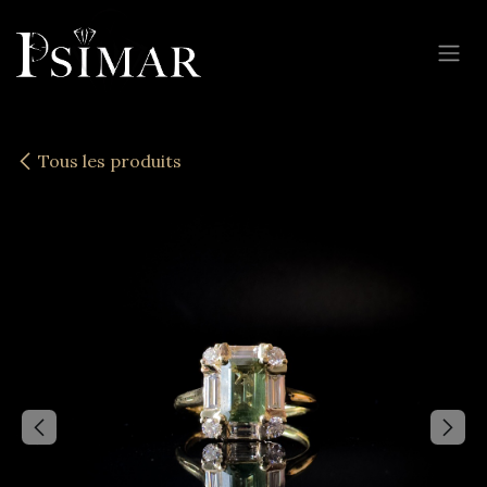
Se rendre au contenu
Tous les produits