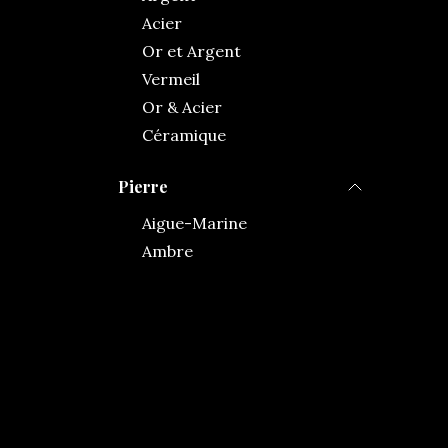
Acier
Or et Argent
Vermeil
Or & Acier
Céramique
Pierre
Aigue-Marine
Ambre
Améthyste
Camée
Citrine
Corail
Diamant
Emeraude
Grenat