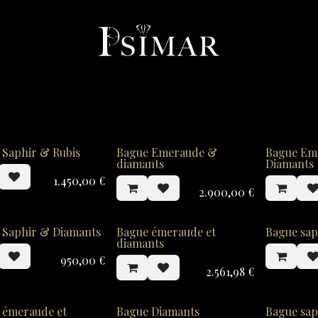
llerie
Horlogerie
Objets
Services
À propos
Co
 Saphir & Rubis
Bague Emeraude &
Bague Em
diamants
Diamants
1.450,00
€
2.900,00
€
 Saphir & Diamants
Bague émeraude et
Bague sap
diamants
950,00
€
2.561,98
€
 émeraude et
Bague Diamants
Bague sap