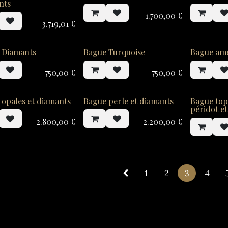
nts
1.700,00
€
3.719,01
€
 Diamants
Bague Turquoise
Bague am
750,00
€
750,00
€
 opales et diamants
Bague perle et diamants
Bague topa
péridot e
2.800,00
€
2.200,00
€
1
2
3
4