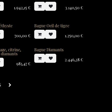
1.942,15
€
3.140,50
€
éthyste
Bague Oeil de tigre
700,00
€
1.250,00
€
ze, citrine,
Bague Diamants
t diamants
2.446,28
€
983,47
€
5