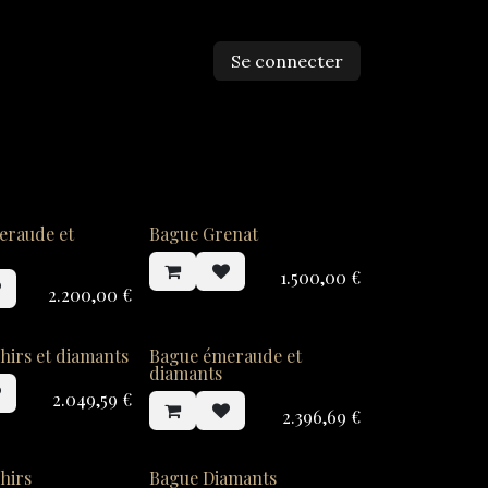
Se connecter
ntactez-nous
eraude et
Bague Grenat
1.500,00
€
2.200,00
€
hirs et diamants
Bague émeraude et
diamants
2.049,59
€
2.396,69
€
hirs
Bague Diamants