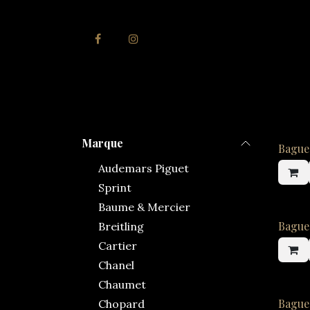
Se rendre au contenu
Accueil
Joai
Marque
Bague
Audemars Piguet
Sprint
Baume & Mercier
Bague
Breitling
Cartier
Chanel
Chaumet
Bague
Chopard